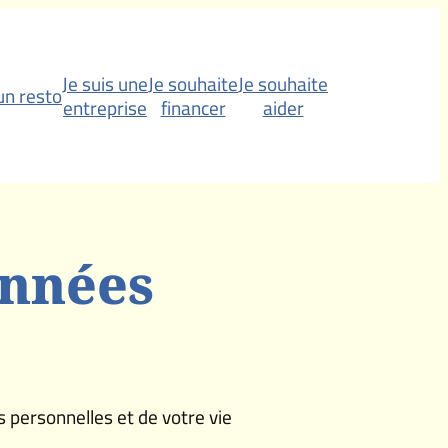
Je suis une
Je souhaite
Je souhaite
 un resto
entreprise
financer
aider
onnées
 personnelles et de votre vie